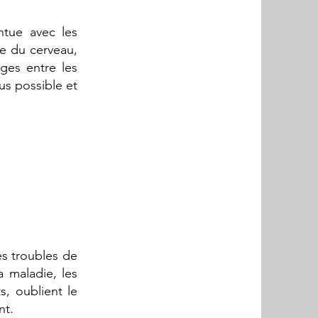
ntue avec les
re du cerveau,
ges entre les
lus possible et
r
es troubles de
a maladie, les
s, oublient le
nt.