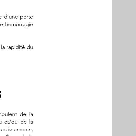
e d’une perte
ne hémorragie
la rapidité du
s
oulent de la
u et/ou de la
ourdissements,