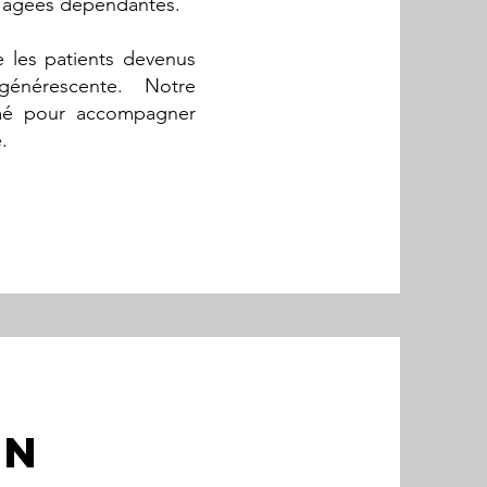
s âgées dépendantes.
 les patients devenus
énérescente. Notre
rmé pour accompagner
.
ON